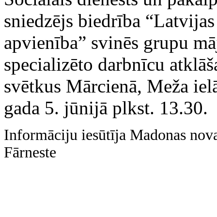
sniedzējs biedrība “Latvija
apvienība” svinēs grupu mā
specializēto darbnīcu atklāš
svētkus Mārcienā, Meža iel
gada 5. jūnijā plkst. 13.30.
Informāciju iesūtīja Madonas nova
Fārneste