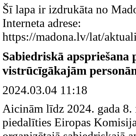
Šī lapa ir izdrukāta no Mad
Interneta adrese:
https://madona.lv/lat/aktu
Sabiedriskā apspriešana 
vistrūcīgākajām personā
2024.03.04 11:18
Aicinām līdz 2024. gada 8.
piedalīties Eiropas Komisij
organizētajā sabiedriskajā a