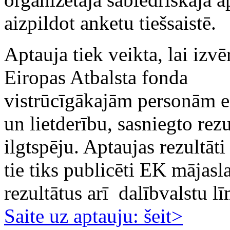
aizpildot anketu tiešsaistē.
Aptauja tiek veikta, lai izvē
Eiropas Atbalsta fonda
vistrūcīgākajām personām ef
un lietderību, sasniegto rezu
ilgtspēju. Aptaujas rezultāt
tie tiks publicēti EK mājasl
rezultātus arī dalībvalstu l
Saite uz aptauju: šeit>