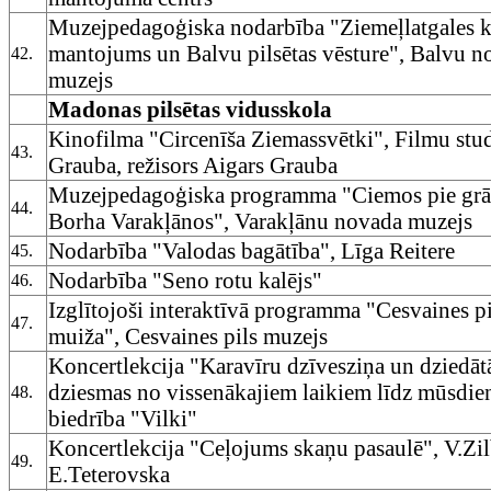
Muzejpedagoģiska nodarbība "Ziemeļlatgales k
mantojums un Balvu pilsētas vēsture", Balvu n
42.
muzejs
Madonas pilsētas vidusskola
Kinofilma "Circenīša Ziemassvētki", Filmu stud
43.
Grauba, režisors Aigars Grauba
Muzejpedagoģiska programma "Ciemos pie grā
44.
Borha Varakļānos", Varakļānu novada muzejs
Nodarbība "Valodas bagātība", Līga Reitere
45.
Nodarbība "Seno rotu kalējs"
46.
Izglītojoši interaktīvā programma "Cesvaines pi
47.
muiža", Cesvaines pils muzejs
Koncertlekcija "Karavīru dzīvesziņa un dziedāt
dziesmas no vissenākajiem laikiem līdz mūsdie
48.
biedrība "Vilki"
Koncertlekcija "Ceļojums skaņu pasaulē", V.Zil
49.
E.Teterovska