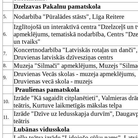
Dzelzavas Pakalnu pamatskola
Nodarbība "Pūralādes stāsts", Līga Reitere
5.
Izglītojošā un interaktīvā centra "Dzelzceļš un t
apmeklējums, tematiskā nodarbība, Centrs "Dze
6.
un tvaiks"
Koncertnodarbība "Latviskās rotaļas un danči",
7.
Druvienas latviskās dzīvesziņas centrs
Muzeja "Silmači" apmeklējums, Muzejs "Silma
8.
Druvienas Vecās skolas - muzeja apmeklējums,
9.
Druvienas vecā skola - muzejs
Praulienas pamatskola
Izrāde "Kā sagaidīt citplanētieti", Valmieras dr
10.
teātris, Kurtuve laikmetīgās mākslas telpa
Izrāde "Dzīve uz ledusskapja durvīm", Daugavp
11.
teātris
Lubānas vidusskola
Leļļu teātra izrāde "Lidojošo cūku nams", Latvi