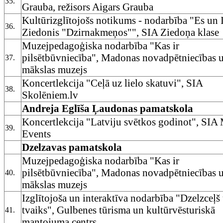
35.
Grauba, režisors Aigars Grauba
Kultūrizglītojošs notikums - nodarbība "Es un 
36.
Ziedonis "Dzirnakmeņos"", SIA Ziedoņa klase
Muzejpedagoģiska nodarbība "Kas ir
pilsētbūvniecība", Madonas novadpētniecības 
37.
mākslas muzejs
Koncertlekcija "Ceļā uz lielo skatuvi", SIA
38.
Skolēniem.lv
Andreja Eglīša Ļaudonas pamatskola
Koncertlekcija "Latviju svētkos godinot", SI
39.
Events
Dzelzavas pamatskola
Muzejpedagoģiska nodarbība "Kas ir
pilsētbūvniecība", Madonas novadpētniecības 
40.
mākslas muzejs
Izglītojoša un interaktīva nodarbība "Dzelzceļš
tvaiks", Gulbenes tūrisma un kultūrvēsturiskā
41.
mantojuma centrs