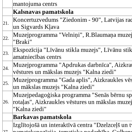
mantojuma centrs
Kalsnavas pamatskola
Koncertuzvedums "Ziedonim - 90", Latvijas rad
21.
un Sigvards Kļava
Muzejprogramma "Velniņi", R.Blaumaņa muze
22.
"Braki"
Ekspozīcija "Līvānu stikla muzejs", Līvānu sti
23.
amatniecības centrs
Muzejprogramma "Apdrukas darbnīca", Aizkra
24.
vēstures un mākslas muzejs "Kalna ziedi"
Muzejprogramma "Gada aplis", Aizkraukles vēs
25.
un mākslas muzejs "Kalna ziedi"
Muzejpedagoģiska programma "Senās bērnu sp
rotaļas", Aizkraukles vēstures un mākslas muze
26.
"Kalna ziedi"
Barkavas pamatskola
Izglītojošā un interaktīvā centra "Dzelzceļš un 
pamatekspozīcija, tematiska nodarbība, Gulben
27.