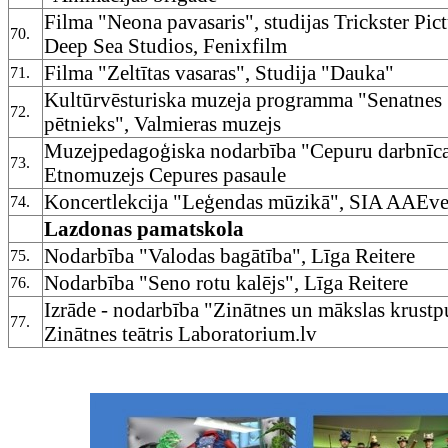
Filma "Neona pavasaris", studijas Trickster Pict
70.
Deep Sea Studios, Fenixfilm
Filma "Zeltītas vasaras", Studija "Dauka"
71.
Kultūrvēsturiska muzeja programma "Senatnes
72.
pētnieks", Valmieras muzejs
Muzejpedagoģiska nodarbība "Cepuru darbnīca
73.
Etnomuzejs Cepures pasaule
Koncertlekcija "Leģendas mūzikā", SIA AAEve
74.
Lazdonas pamatskola
Nodarbība "Valodas bagātība", Līga Reitere
75.
Nodarbība "Seno rotu kalējs", Līga Reitere
76.
Izrāde - nodarbība "Zinātnes un mākslas krustp
77.
Zinātnes teātris Laboratorium.lv