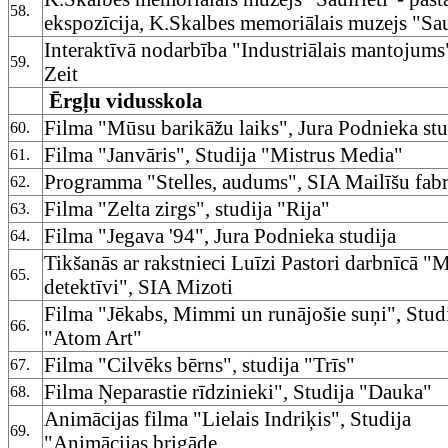
58.
ekspozīcija, K.Skalbes memoriālais muzejs "Sau
Interaktīvā nodarbība "Industriālais mantojums
59.
Zeit
Ērgļu vidusskola
Filma "Mūsu barikāžu laiks", Jura Podnieka stu
60.
Filma "Janvāris", Studija "Mistrus Media"
61.
Programma "Stelles, audums", SIA Mailīšu fab
62.
Filma "Zelta zirgs", studija "Rija"
63.
Filma "Jegava '94", Jura Podnieka studija
64.
Tikšanās ar rakstnieci Luīzi Pastori darbnīcā "
65.
detektīvi", SIA Mizoti
Filma "Jēkabs, Mimmi un runājošie suņi", Stud
66.
"Atom Art"
Filma "Cilvēks bērns", studija "Trīs"
67.
Filma Ņeparastie rīdzinieki", Studija "Dauka"
68.
Animācijas filma "Lielais Indriķis", Studija
69.
"Animācijas brigāde