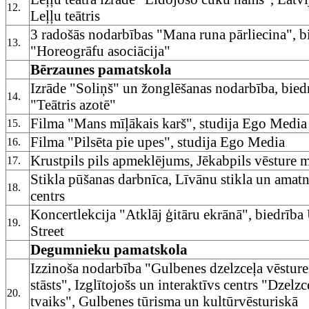
12.
Leļļu teātris
3 radošās nodarbības "Mana runa pārliecina", b
13.
"Horeogrāfu asociācija"
Bērzaunes pamatskola
Izrāde "Soliņš" un žonglēšanas nodarbība, bied
14.
"Teātris azotē"
Filma "Mans mīļākais karš", studija Ego Media
15.
Filma "Pilsēta pie upes", studija Ego Media
16.
Krustpils pils apmeklējums, Jēkabpils vēsture 
17.
Stikla pūšanas darbnīca, Līvānu stikla un amatn
18.
centrs
Koncertlekcija "Atklāj ģitāru ekrānā", biedrība
19.
Street
Degumnieku pamatskola
Izzinoša nodarbība "Gulbenes dzelzceļa vēsture
stāsts", Izglītojošs un interaktīvs centrs "Dzelzc
20.
tvaiks", Gulbenes tūrisma un kultūrvēsturiskā