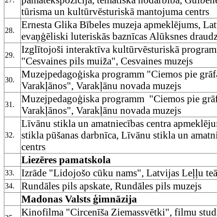
tūrisma un kultūrvēsturiskā mantojuma centrs
Ernesta Glika Bībeles muzeja apmeklējums, Lat
28.
evaņģēliski luteriskās baznīcas Alūksnes draud
Izglītojoši interaktīva kultūrvēsturiskā progra
29.
"Cesvaines pils muiža", Cesvaines muzejs
Muzejpedagoģiska programm "Ciemos pie grāf
30.
Varakļānos", Varakļānu novada muzejs
Muzejpedagoģiska programm "Ciemos pie grā
31.
Varakļānos", Varakļānu novada muzejs
Līvānu stikla un amatniecības centra apmeklēj
stikla pūšanas darbnīca, Līvānu stikla un amatn
32.
centrs
Liezēres pamatskola
Izrāde "Lidojošo cūku nams", Latvijas Leļļu teā
33.
Rundāles pils apskate, Rundāles pils muzejs
34.
Madonas Valsts ģimnāzija
Kinofilma "Circenīša Ziemassvētki", filmu stud