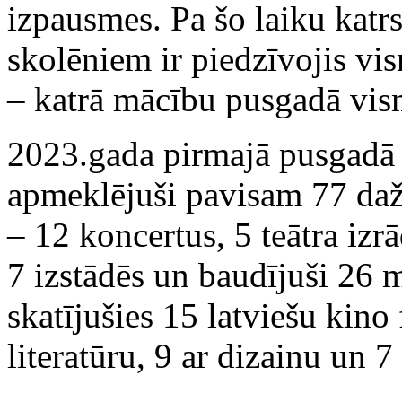
izpausmes. Pa šo laiku ka
skolēniem ir piedzīvojis vi
– katrā mācību pusgadā vis
2023.gada pirmajā pusgadā
apmeklējuši pavisam 77 daž
– 12 koncertus, 5 teātra izrā
7 izstādēs un baudījuši 26
skatījušies 15 latviešu kino 
literatūru, 9 ar dizainu un 7 