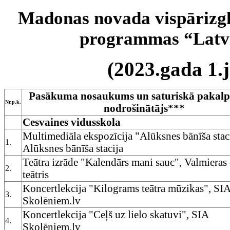
Madonas novada vispārizgl
programmas “Latvi
(2023.gada 1.j
Pasākuma nosaukums un saturiskā pakal
Nr.p.k.
nodrošinātājs***
Cesvaines vidusskola
Multimediāla ekspozīcija "Alūksnes bānīša staci
1.
Alūksnes bānīša stacija
Teātra izrāde "Kalendārs mani sauc", Valmieras
2.
teātris
Koncertlekcija "Kilograms teātra mūzikas", SI
3.
Skolēniem.lv
Koncertlekcija "Ceļš uz lielo skatuvi", SIA
4.
Skolēniem.lv