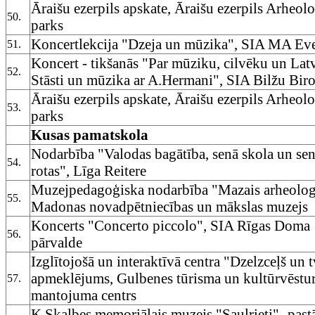
Āraišu ezerpils apskate, Āraišu ezerpils Arheol
50.
parks
Koncertlekcija "Dzeja un mūzika", SIA MA Ev
51.
Koncert - tikšanās "Par mūziku, cilvēku un Latv
52.
Stāsti un mūzika ar A.Hermani", SIA Bilžu Biro
Āraišu ezerpils apskate, Āraišu ezerpils Arheol
53.
parks
Kusas pamatskola
Nodarbība "Valodas bagātība, senā skola un se
54.
rotas", Līga Reitere
Muzejpedagoģiska nodarbība "Mazais arheolog
55.
Madonas novadpētniecības un mākslas muzejs
Koncerts "Concerto piccolo", SIA Rīgas Doma
56.
pārvalde
Izglītojošā un interaktīvā centra "Dzelzceļš un 
apmeklējums, Gulbenes tūrisma un kultūrvēstu
57.
mantojuma centrs
K.Skalbes memoriālais muzejs "Saulrieti"- past