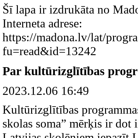
Šī lapa ir izdrukāta no Mad
Interneta adrese:
https://madona.lv/lat/prog
fu=read&id=13242
Par kultūrizglītības pro
2023.12.06 16:49
Kultūrizglītības programma
skolas soma” mērķis ir dot 
Latvijas skolēniem iepazīt L