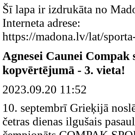
Šī lapa ir izdrukāta no Mad
Interneta adrese:
https://madona.lv/lat/sport
Agnesei Caunei Compak s
kopvērtējumā - 3. vieta!
2023.09.20 11:52
10. septembrī Grieķijā nosl
četras dienas ilgušais pasau
čempionāts COMPAK SP