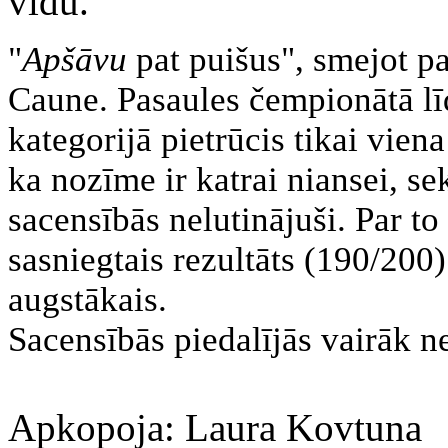
vidū.
"
Apšāvu
pat puišus", smejot 
Caune. Pasaules čempionātā līd
kategorijā pietrūcis tikai viena
ka nozīme ir katrai niansei, se
sacensībās nelutinājuši. Par 
sasniegtais rezultāts (
190/200)
augstākais.
Sacensībās piedalījās vairāk n
Apkopoja: Laura Kovtuna