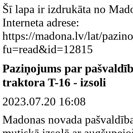
Šī lapa ir izdrukāta no Mad
Interneta adrese:
https://madona.lv/lat/pazin
fu=read&id=12815
Paziņojums par pašvaldī
traktora T-16 - izsoli
2023.07.20 16:08
Madonas novada pašvaldīb
mutiskā izsolē ar augšupejo