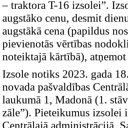
– traktora T-16 izsolei”. Iz
augstāko cenu, desmit dienu
augstākā cena (papildus nos
pievienotās vērtības nodok
noteiktajā kārtībā), atņemo
Izsole notiks 2023. gada 18
novada pašvaldības Centrālā
laukumā 1, Madonā (1. stāv
zāle”). Pieteikumus izsole
Centrālajā administrācijā, 