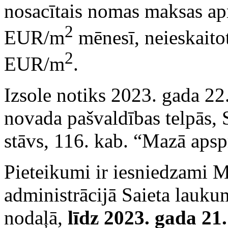
nosacītais nomas maksas ap
2
EUR/m
mēnesī, neieskaito
2
EUR/m
.
Izsole notiks 2023. gada 22
novada pašvaldības telpās,
stāvs, 116. kab. “Mazā apsp
Pieteikumi ir iesniedzami 
administrācijā Saieta lauku
nodaļā,
līdz 2023. gada 21.