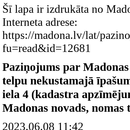
Šī lapa ir izdrukāta no Mad
Interneta adrese:
https://madona.lv/lat/pazin
fu=read&id=12681
Paziņojums par Madonas 
telpu nekustamajā īpašu
iela 4 (kadastra apzīmēj
Madonas novads, nomas ti
2023.06.08 11:42