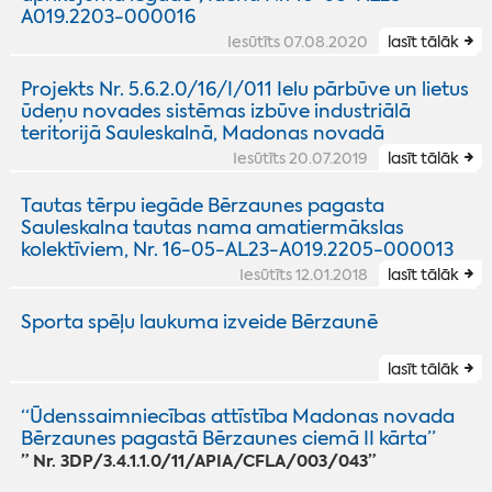
A019.2203-000016
Iesūtīts 07.08.2020
lasīt tālāk
Projekts Nr. 5.6.2.0/16/I/011 Ielu pārbūve un lietus
ūdeņu novades sistēmas izbūve industriālā
teritorijā Sauleskalnā, Madonas novadā
Iesūtīts 20.07.2019
lasīt tālāk
Tautas tērpu iegāde Bērzaunes pagasta
Sauleskalna tautas nama amatiermākslas
kolektīviem, Nr. 16-05-AL23-A019.2205-000013
Iesūtīts 12.01.2018
lasīt tālāk
Sporta spēļu laukuma izveide Bērzaunē
lasīt tālāk
“Ūdenssaimniecības attīstība Madonas novada
Bērzaunes pagastā Bērzaunes ciemā II kārta”
” Nr. 3DP/3.4.1.1.0/11/APIA/CFLA/003/043”