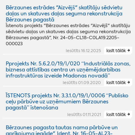
Bērzaunes estrādes "Aizvējš" skatītāju sēdvietu
daļas un skatuves daļas seguma rekonstrukcija
Bērzaunes pagastā
Īstenots projekts "
Bērzaunes estrādes "Aizvējš" skatītāju
sēdvietu daļas un skatuves daļas seguma rekonstrukcija
Bērzaunes pagastā", Nr. 24-05-CL18-C0LA19.2205-
000023
Iesūtīts 16.12.2025
lasīt tālāk
Pprojekts Nr. 5.6.2.0/19/I/020 “Industriālās zonas,
biznesa attīstības centra un uzņēmējdarbības
infrastruktūras izveide Madonas novadā”
Iesūtīts 01.09.2020
lasīt tālāk
ĪSTENOTS projekts Nr. 3.3.1.0/19/I/0006 “Publisko
ceļu pārbūve uz uzņēmumiem Bērzaunes
pagastā” īstenošana
Iesūtīts 01.11.2021
lasīt tālāk
Bērzaunes pagasta tautas nama pārbūve un
aprīkojuma iegāde", Ident. Nr. 16-05-AL23-